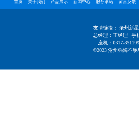
首页
关于我们
产品展示
新闻中心
服务承诺
留言反馈
友情链接：
沧州新星
总经理：王经理 手机：
座机：0317-85119
©2023 沧州强海